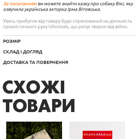
За посиланням
ви можете знайти казку про собаку Вікі, яку
озвучила українська акторка Ірма Вітовська.
Увесь прибуток від товару буде спрямований на діяльність
гуманістичного руху UAnimals, що рятує тварин від війни.
РОЗМІР
СКЛАД І ДОГЛЯД
ДОСТАВКА ТА ПОВЕРНЕННЯ
СХОЖІ
ТОВАРИ