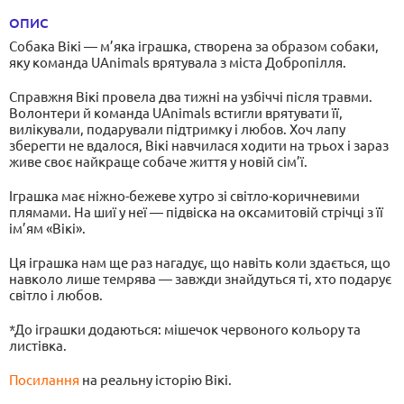
ОПИС
Собака Вікі — м’яка іграшка, створена за образом собаки,
яку команда UAnimals врятувала з міста Добропілля.
Справжня Вікі провела два тижні на узбіччі після травми.
Волонтери й команда UAnimals встигли врятувати її,
вилікували, подарували підтримку і любов. Хоч лапу
зберегти не вдалося, Вікі навчилася ходити на трьох і зараз
живе своє найкраще собаче життя у новій сім’ї.
Іграшка має ніжно-бежеве хутро зі світло-коричневими
плямами. На шиї у неї — підвіска на оксамитовій стрічці з її
ім’ям «Вікі».
Ця іграшка нам ще раз нагадує, що навіть коли здається, що
навколо лише темрява — завжди знайдуться ті, хто подарує
світло і любов.
*До іграшки додаються: мішечок червоного кольору та
листівка.
Посилання
на реальну історію Вікі.