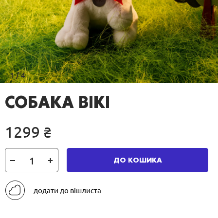
1
/
4
СОБАКА ВІКІ
1299
₴
Собака
ДО КОШИКА
Вікі
кількість