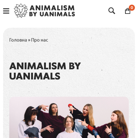
Skip
to
0
content
Головна
»
Про нас
ANIMALISM BY
UANIMALS