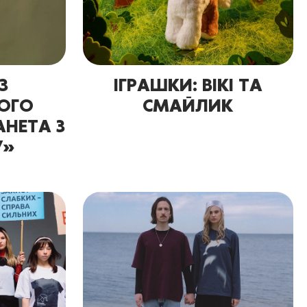
З
ІГРАШКИ: ВІКІ ТА
ОГО
СМАЙЛИК
НЕТА З
У»