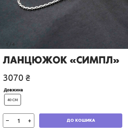
1
/
4
ЛАНЦЮЖОК «СИМПЛ»
3070
₴
Довжина
40 СМ
Ланцюжок
ДО КОШИКА
«Симпл»
кількість