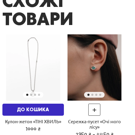
СХОЖІ
ТОВАРИ
+
ДО КОШИКА
Кулон-жетон «ТІНІ ХВИЛЬ»
Сережка-пусет «Очі мого
лісу»
₴
1000
₴
₴
2350
- 4450