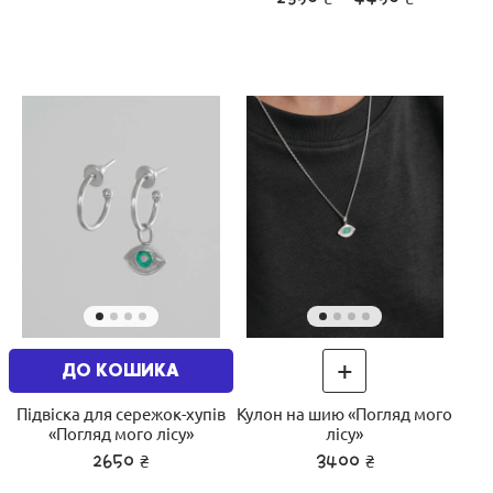
+
ДО КОШИКА
Підвіска для сережок-хупів
Кулон на шию «Погляд мого
«Погляд мого лісу»
лісу»
₴
₴
2650
3400