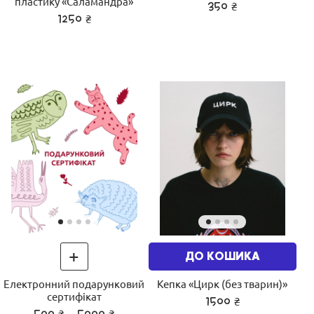
пластику «Саламандра»
₴
350
₴
1250
+
ДО КОШИКА
Електронний подарунковий
Кепка «Цирк (без тварин)»
сертифікат
₴
1500
₴
₴