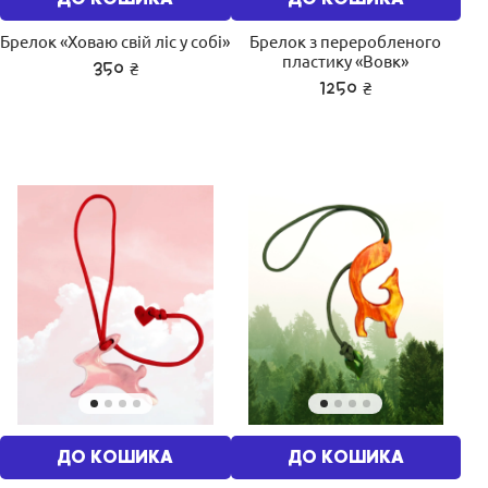
Брелок «Ховаю свій ліс у собі»
Брелок з переробленого
пластику «Вовк»
₴
350
₴
1250
ДО КОШИКА
ДО КОШИКА