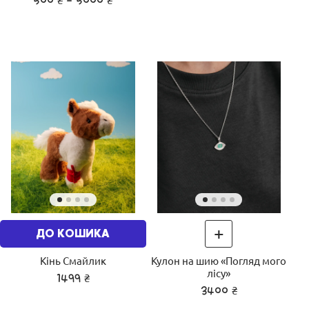
500
- 5000
+
ДО КОШИКА
Кінь Смайлик
Кулон на шию «Погляд мого
лісу»
₴
1499
₴
3400