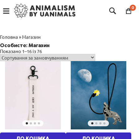
Skip
to
0
content
Головна
»
Магазин
Особисте: Магазин
Показано 1–16 із 76
ДО КОШИКА
ДО КОШИКА