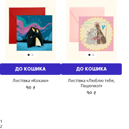
ДО КОШИКА
ДО КОШИКА
Листівка «Кохаю»
Листівка «Люблю тебе,
Пацючко!»
₴
90
₴
90
1
2